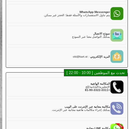
02
هل لديكم تأمين؟
نعم. تشمل خطتنا التأمينية القياسية مع تغطية أساسية في رسوم
LINE Mess
الجولة,
 أسرع للدردشة، الموظفون والشات بوت سيساعدونك.
ولكن عليك دفع الخصم إذا كانت هناك أضرار في الكارت بسبب
الاصطدام أو الخدوش أو القيادة الخشنة أو الحوادث. يتم تحصيل خصم
قدره 50,000 ين لكل مركبة مباشرة بعد الجولة.
WhatsApp Messe
خطة التأمين القياسية تغطي:
اول الاستفسارات والأسئلة فقط؛ الحجز غير ممكن.
・الإصابة الجسدية (بخلاف السائق): 800,000,000 ين
・الأضرار المادية (بخلاف السائق): 2,000,000 ين
・إصابة السائق: 5,000,000 ين
الاتصال
لذلك، نوصي بشدة لعملائنا الكرام اختيار خطة التأمين الكامل عند
التواصل معنا عبر النموذج
الحجز عبر الإنترنت أو في المتجر مقابل رسوم إضافية.
خطة التأمين الكامل تغطي:
・الإصابة الجسدية (بخلاف السائق): 800,000,000 ين
・الأضرار المادية (بخلاف السائق): 2,000,000 ين
 الإلكتروني
:
oki@kart.st
・إصابة السائق: 5,000,000 ين
03
هل توجد كارتات يمكن أن تستوعب أكثر من راكب؟
10 - 22:00 ]
في الوقت الحالي، لا نقدم كارتات تدعم أكثر من راكب في نفس