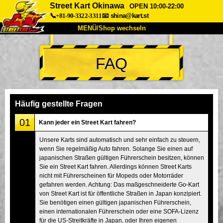
Street Kart Okinawa
OPEN 10:00-22:00
📞+81-90-3322-3311
📧
shina@kart.st
MENÜ/Shop wechseln
START
FAQ
Über uns
Spezifikationen
Preise
Anfahrt
Bewertungen
FAQ
Unternehmen
Buchung
Häufig gestellte Fragen
Shop wechseln
01
Kann jeder ein Street Kart fahren?
Tokio Shinagawa
Tokio Akihabara#1
Unsere Karts sind automatisch und sehr einfach zu steuern,
wenn Sie regelmäßig Auto fahren. Solange Sie einen auf
Tokio Akihabara#2
Tokio Shibuya
japanischen Straßen gültigen Führerschein besitzen, können
Tokio Shibuya Annex
Tokio Bucht
Sie ein Street Kart fahren. Allerdings können Street Karts
nicht mit Führerscheinen für Mopeds oder Motorräder
Tokio Asakusa
Osaka
gefahren werden. Achtung: Das maßgeschneiderte Go-Kart
von Street Kart ist für öffentliche Straßen in Japan konzipiert.
Okinawa
Sie benötigen einen gültigen japanischen Führerschein,
einen internationalen Führerschein oder eine SOFA-Lizenz
für die US-Streitkräfte in Japan, oder Ihren eigenen