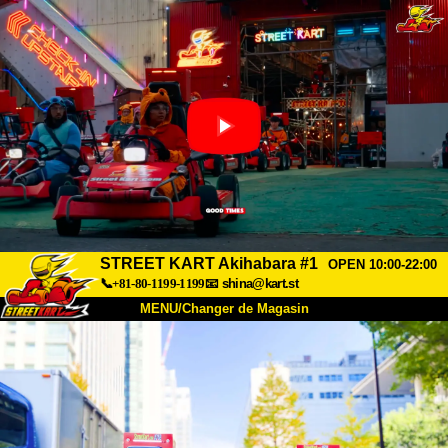
STREET KART Akihabara #1
OPEN 10:00-22:00
📞+81-80-1199-1199
📧
shina@kart.st
MENU/Changer de Magasin
ACCUEIL
À Propos
Caractéristiques
Tarifs
Accès
Avis
FAQ