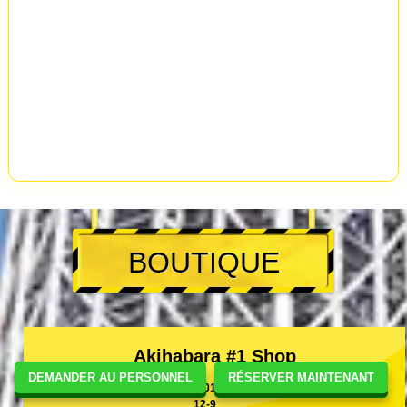
BOUTIQUE
Akihabara #1 Shop
DEMANDER AU PERSONNEL
RÉSERVER MAINTENANT
[101-0021]東京都千代田区外神田4-
12-9