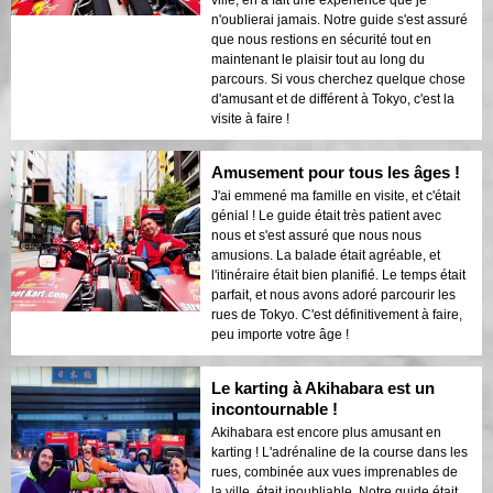
ville, en a fait une expérience que je
n'oublierai jamais. Notre guide s'est assuré
que nous restions en sécurité tout en
maintenant le plaisir tout au long du
parcours. Si vous cherchez quelque chose
d'amusant et de différent à Tokyo, c'est la
visite à faire !
Amusement pour tous les âges !
J'ai emmené ma famille en visite, et c'était
génial ! Le guide était très patient avec
nous et s'est assuré que nous nous
amusions. La balade était agréable, et
l'itinéraire était bien planifié. Le temps était
parfait, et nous avons adoré parcourir les
rues de Tokyo. C'est définitivement à faire,
peu importe votre âge !
Le karting à Akihabara est un
incontournable !
Akihabara est encore plus amusant en
karting ! L'adrénaline de la course dans les
rues, combinée aux vues imprenables de
la ville, était inoubliable. Notre guide était