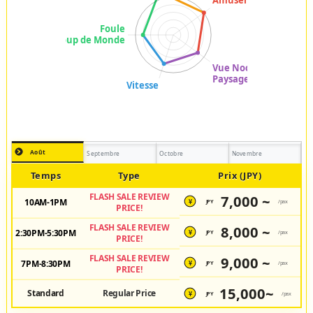
Août
Septembre
Octobre
Novembre
Temps
Type
Prix (JPY)
FLASH SALE REVIEW
7,000 ~
10AM-1PM
JPY
/pax
¥
PRICE!
FLASH SALE REVIEW
8,000 ~
2:30PM-5:30PM
JPY
/pax
¥
PRICE!
FLASH SALE REVIEW
9,000 ~
7PM-8:30PM
JPY
/pax
¥
PRICE!
15,000~
Standard
Regular Price
JPY
/pax
¥