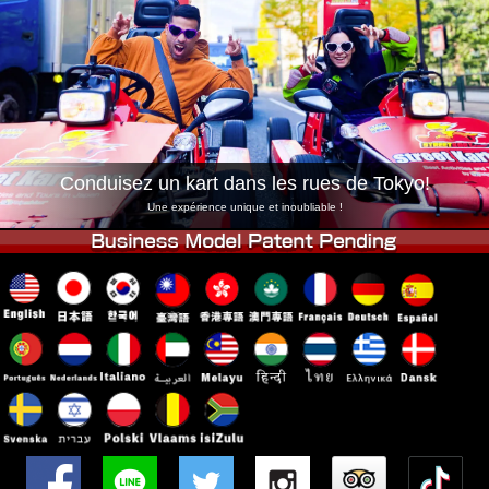
Entreprise
Réservation
Changer de Magasin
Tokyo Shinagawa
Tokyo Akihabara#1
Tokyo Akihabara#2
Tokyo Shibuya
Tokyo Shibuya Annexe
Baie de Tokyo
Conduisez un kart dans les rues de Tokyo!
Tokyo Asakusa
Osaka
Une expérience unique et inoubliable !
Okinawa