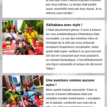
la ville que nous n'aurions jamais trouvées
par nous-mêmes. Le temps était parfait
aussi, ensoleillé mais pas trop chaud. Je le
referais sans hésiter !
Akihabara avec style !
C'était absolument génial ! Courir à travers
les rues emblématiques d'Akihabara était
incroyable. La vue des lumières néon et
l'énergie de la ville qui nous entourait
rendaient l'expérience inoubliable. Notre
guide était super, veillant à ce que tout soit
sûr tout en s'assurant que nous passions
un moment fantastique. C'est définitivement
une façon amusante et unique de découvrir
Tokyo !
Une aventure comme aucune
autre !
Wow, quelle balade amusante ! Faire la
course à travers Akihabara était une
véritable montée d'adrénaline. L'excitation
de la balade, combinée aux vues de la