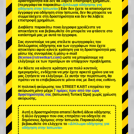
δραστηριότητα και δεν θα λάβετε επιστροφή χρημάτων.
(περιγράφεται παρακάτω
«Δίπλωμα οδήγησης για
οδήγηση στην Ιαπωνία»
) Εάν δεν έχετε τα απαιτούμενα
έγγραφα για οδήγηση στην Ιαπωνία, δεν θα μπορείτε να
συμμετάσχετε στη δραστηριότητα και δεν θα λάβετε
επιστροφή χρημάτων.
Διαβάστε παρακάτω ποια έγγραφα χρειάζεστε να
αποκτήσετε και βεβαιωθείτε ότι μπορείτε να φτάσετε στο
κατάστημά μας με αυτά τα έγγραφα.
Σας συνιστούμε να μας στείλετε φωτογραφίες του
διπλώματος οδήγησης και των εγγράφων που έχετε
αποκτήσει αφού κάνετε κράτηση για τη δραστηριότητά μας
μέσω της συνομιλίας ή μέσω e-mail
(
license@streetkart.com
) ώστε να μπορέσουμε να
ελέγξουμε εκ των προτέρων αν υπάρχουν προβλήματα.
Αν θέλετε να κάνετε κράτηση για πολύ κοντινές
ημερομηνίες, ενδέχεται να μην έχετε αρκετό χρόνο για να
μας ζητήσετε να ελέγξουμε. Σε αυτήν την περίπτωση, θα
πρέπει να το επιβεβαιώσετε μόνοι σας με δική σας ευθύνη.
Η πολιτική ακύρωσης του STREET KART επιτρέπει την
ακύρωση μόνο μέχρι
7 ημέρες πριν από την ώρα
δραστηριότητάς σας
(Ιαπωνική Τυπική Ώρα) χωρίς χρέωση
ακύρωσης.
Αυτή η δραστηριότητα απαιτεί διεθνή άδεια οδήγησης
ή άλλο έγγραφο που σας επιτρέπει να οδηγείτε σε
δημόσιους δρόμους στην Ιαπωνία. Παρακαλούμε
βεβαιωθείτε ότι ελέγχετε το
«Δίπλωμα οδήγησης για
οδήγηση στην Ιαπωνία»