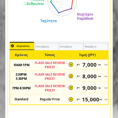
Αύγουστος
Σεπτέμβριος
Οκτώβριος
Νοέμβριος
Χρόνος
Τύπος
Τιμή (JPY)
FLASH SALE REVIEW
7,000 ~
10AM-1PM
JPY
/pax
¥
PRICE!
2:30PM-
FLASH SALE REVIEW
8,000 ~
JPY
/pax
¥
5:30PM
PRICE!
FLASH SALE REVIEW
9,000 ~
7PM-8:30PM
JPY
/pax
¥
PRICE!
15,000~
Standard
Regular Price
JPY
/pax
¥