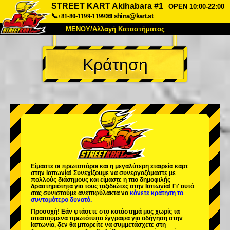
STREET KART Akihabara #1
OPEN 10:00-22:00
📞+81-80-1199-1199
📧
shina@kart.st
ΜΕΝΟΥ/Αλλαγή Καταστήματος
ΚΥΡΙΩΣ
Κράτηση
Σχετικά
Προδιαγραφές
Τιμές
Πρόσβαση
Αναφορές
Συχνές Ερωτήσεις
Εταιρεία
Κράτηση
Αλλαγή Καταστήματος
Τόκιο Σινάγαουα #1
Τόκιο Ακίχαμπαρα #1
Τόκιο Ακίχαμπαρα #2
Τόκιο Σιμπούγια
Είμαστε οι
πρωτοπόροι
και η
μεγαλύτερη εταιρεία καρτ
Τόκιο Σιμπούγια Annex
Τόκιο Κόλπος
στην Ιαπωνία! Συνεχίζουμε να συνεργαζόμαστε με
πολλούς διάσημους
και είμαστε η
πιο δημοφιλής
δραστηριότητα
για τους ταξιδιώτες στην Ιαπωνία! Γι' αυτό
Τόκιο Ασακούσα
Οσάκα
σας συνιστούμε ανεπιφύλακτα να
κάνετε κράτηση το
συντομότερο δυνατό.
Οκινάουα
Προσοχή! Εάν φτάσετε στο κατάστημά μας χωρίς τα
απαιτούμενα πρωτότυπα έγγραφα για οδήγηση στην
Ιαπωνία, δεν θα μπορείτε να συμμετάσχετε στη