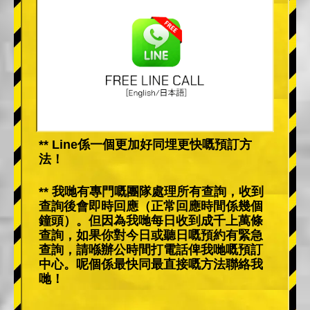
** Line係一個更加好同埋更快嘅預訂方
法！
** 我哋有專門嘅團隊處理所有查詢，收到
查詢後會即時回應（正常回應時間係幾個
鐘頭）。但因為我哋每日收到成千上萬條
查詢，如果你對今日或聽日嘅預約有緊急
查詢，請喺辦公時間打電話俾我哋嘅預訂
中心。呢個係最快同最直接嘅方法聯絡我
哋！