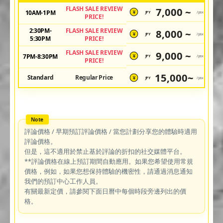
FLASH SALE REVIEW
7,000 ~
10AM-1PM
JPY
/pax
¥
PRICE!
2:30PM-
FLASH SALE REVIEW
8,000 ~
JPY
/pax
¥
5:30PM
PRICE!
FLASH SALE REVIEW
9,000 ~
7PM-8:30PM
JPY
/pax
¥
PRICE!
15,000~
Standard
Regular Price
JPY
/pax
¥
評論價格 / 早期預訂評論價格 / 當您計劃分享您的體驗時適用
評論價格。
但是，這不適用於禁止基於評論的折扣的社交媒體平台。
**評論價格在線上預訂期間自動應用。如果您希望使用常規
價格，例如，如果您想保持體驗的機密性，請通過消息通知
我們的預訂中心工作人員。
有關最新定價，請參閱下面日曆中每個時段旁邊列出的價
格。