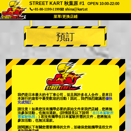
STREET KART 秋葉原 #1
OPEN 10:00-22:00
📞+81-80-1199-1199
📧
shina@kart.st
菜單/更換店鋪
首頁
預訂
關於
規格
價格
交通方式
顧客聲音
常見問題
公司
預訂
更換店鋪
東京 品川 #1
東京 秋葉原 #1
東京 秋葉原 #2
東京 澀谷
我們是日本最大的卡丁車公司，並且與
許多名人
合作，是來日
東京 澀谷附店
東京灣
本旅行的遊客中
最受歡迎的活動
！因此，我們強烈建議您
儘快
完成預訂。
東京 淺草
大阪
請注意！如果您沒有攜帶必要的原始文件來我們店鋪，您將無
法參加活動，也無法退款。
(詳情請見以下說明
「在日本駕駛所
需駕駛執照」
) 若沒有攜帶在日本駕駛所需的文件，您將無法
沖繩
參加活動，也無法退款。
請閱讀以下有關您需要獲得的文件，並確保您能攜帶這些文件