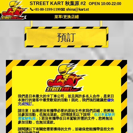
STREET KART 秋葉原 #2
OPEN 10:00-22:00
📞+81-80-1199-1199
📧
shina@kart.st
菜單/更換店鋪
首頁
預訂
關於
規格
價格
交通方式
顧客聲音
常見問題
公司
預訂
更換店鋪
東京 品川 #1
東京 秋葉原 #1
東京 秋葉原 #2
東京 澀谷
我們是日本最大的卡丁車公司，並且與
許多名人
合作，是來日
東京 澀谷附店
東京灣
本旅行的遊客中
最受歡迎的活動
！因此，我們強烈建議您
儘快
完成預訂。
東京 淺草
大阪
請注意！如果您沒有攜帶必要的原始文件來我們店鋪，您將無
法參加活動，也無法退款。
(詳情請見以下說明
「在日本駕駛所
需駕駛執照」
) 若沒有攜帶在日本駕駛所需的文件，您將無法
沖繩
參加活動，也無法退款。
請閱讀以下有關您需要獲得的文件，並確保您能攜帶這些文件