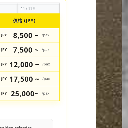
11 / 11月
價格 (JPY)
8,500 ~
JPY
/pax
7,500 ~
JPY
/pax
12,000 ~
JPY
/pax
17,500 ~
JPY
/pax
25,000~
JPY
/pax
ooking calendar