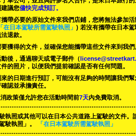
卡丁車公司，並且與
許多名人
合作，是來日本旅行的
烈建議您
儘快完成預訂。
有攜帶必要的原始文件來我們店鋪，您將無法參加活
「在日本駕駛所需駕駛執照」
) 若沒有攜帶在日本
無法退款。
需要獲得的文件，並確保您能攜帶這些文件來到我們
活動後，通過聊天或電子郵件（
license@streetkar
文件的照片，以便我們提前確認是否有任何問題。
到來的日期進行預訂，可能沒有足夠的時間讓我們幫
行確認並承擔責任。
T的取消政策僅允許您在活動時間前
7天
內免費取消。
駛執照或其他可以在日本公共道路上駕駛的文件。
駕駛執照」。
「在日本駕駛所需駕駛執照」