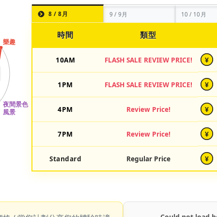
8 / 8月
9 / 9月
10 / 10月
時間
類型
10AM
FLASH SALE REVIEW PRICE!
¥
1PM
FLASH SALE REVIEW PRICE!
¥
4PM
Review Price!
¥
7PM
Review Price!
¥
Standard
Regular Price
¥
Could not load b