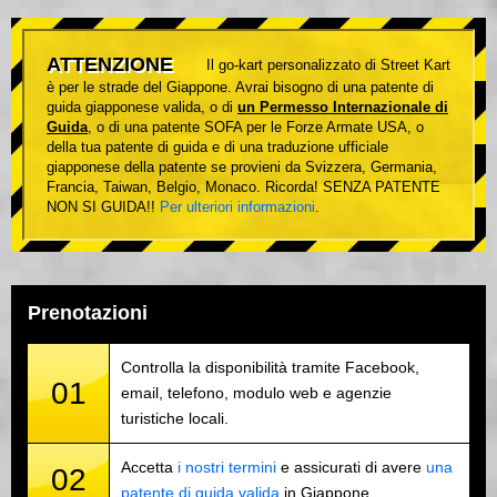
ATTENZIONE
Il go-kart personalizzato di Street Kart
è per le strade del Giappone. Avrai bisogno di una patente di
guida giapponese valida, o di
un Permesso Internazionale di
Guida
, o di una patente SOFA per le Forze Armate USA, o
della tua patente di guida e di una traduzione ufficiale
giapponese della patente se provieni da Svizzera, Germania,
Francia, Taiwan, Belgio, Monaco. Ricorda! SENZA PATENTE
NON SI GUIDA!!
Per ulteriori informazioni
.
Prenotazioni
Controlla la disponibilità tramite Facebook,
01
email, telefono, modulo web e agenzie
turistiche locali.
Accetta
i nostri termini
e assicurati di avere
una
02
patente di guida valida
in Giappone.