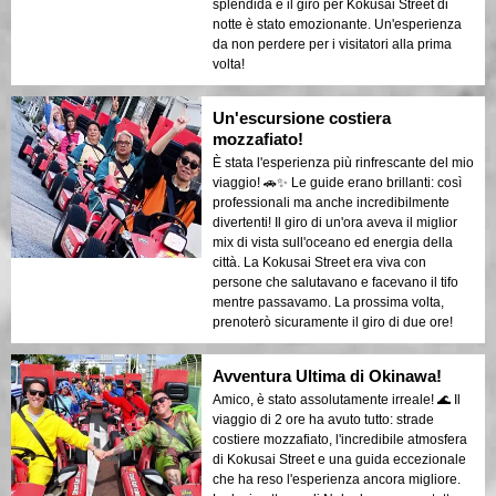
splendida e il giro per Kokusai Street di
notte è stato emozionante. Un'esperienza
da non perdere per i visitatori alla prima
volta!
Un'escursione costiera
mozzafiato!
È stata l'esperienza più rinfrescante del mio
viaggio! 🚗✨ Le guide erano brillanti: così
professionali ma anche incredibilmente
divertenti! Il giro di un'ora aveva il miglior
mix di vista sull'oceano ed energia della
città. La Kokusai Street era viva con
persone che salutavano e facevano il tifo
mentre passavamo. La prossima volta,
prenoterò sicuramente il giro di due ore!
Avventura Ultima di Okinawa!
Amico, è stato assolutamente irreale! 🌊 Il
viaggio di 2 ore ha avuto tutto: strade
costiere mozzafiato, l'incredibile atmosfera
di Kokusai Street e una guida eccezionale
che ha reso l'esperienza ancora migliore.