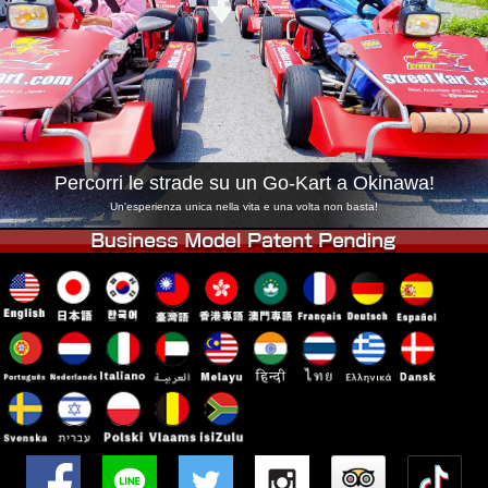
Azienda
Prenotazioni
Cambia Negozio
Tokyo Shinagawa
Tokyo Akihabara#1
Tokyo Akihabara#2
Tokyo Shibuya
Tokyo Shibuya Annex
Tokyo Bay
Percorri le strade su un Go-Kart a Okinawa!
Tokyo Asakusa
Osaka
Un'esperienza unica nella vita e una volta non basta!
Okinawa