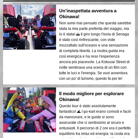
Un'inaspettata avventura a
Okinawa!
Non avrei mai pensato che questa sarebbe
stata la mia parte preferita del viaggio, ma
lo è stata! 🌅 Il giro lungo l'isola di Senaga
è stato così rinfrescante, con viste
mozzafiato sull'oceano e una sensazione
di completa libertà. La nostra guida era
così energica e ha reso l'esperienza
ancora più piacevole. La Kokusai Street di
notte sembrava una scena di un film con
tutte le luci e l'energia. Se vuoi avventura
con un po' di turismo, questo fa per te!
Il modo migliore per esplorare
Okinawa!
Questo tour è stato assolutamente
fantastico! 🌊 I go-kart erano comodi e facili
da manovrare, e le guide si sono
assicurate che ci sentissimo al sicuro e
entusiasti. Il percorso di 2 ore era il perfetto
equilibrio tra relax ed energia: la costa era