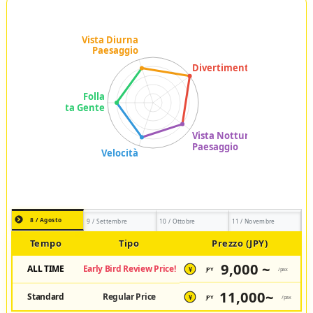
8 / Agosto
9 / Settembre
10 / Ottobre
11 / Novembre
Tempo
Tipo
Prezzo (JPY)
9,000 ~
ALL TIME
Early Bird Review Price!
JPY
/pax
¥
11,000~
Standard
Regular Price
JPY
/pax
¥