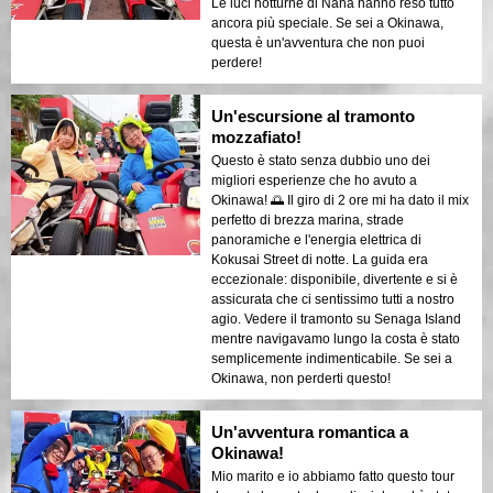
Le luci notturne di Naha hanno reso tutto
ancora più speciale. Se sei a Okinawa,
questa è un'avventura che non puoi
perdere!
Un'escursione al tramonto
mozzafiato!
Questo è stato senza dubbio uno dei
migliori esperienze che ho avuto a
Okinawa! 🌅 Il giro di 2 ore mi ha dato il mix
perfetto di brezza marina, strade
panoramiche e l'energia elettrica di
Kokusai Street di notte. La guida era
eccezionale: disponibile, divertente e si è
assicurata che ci sentissimo tutti a nostro
agio. Vedere il tramonto su Senaga Island
mentre navigavamo lungo la costa è stato
semplicemente indimenticabile. Se sei a
Okinawa, non perderti questo!
Un'avventura romantica a
Okinawa!
Mio marito e io abbiamo fatto questo tour