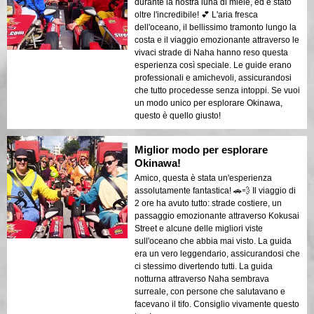
durante la nostra luna di miele, ed è stato
oltre l'incredibile! 💕 L'aria fresca
dell'oceano, il bellissimo tramonto lungo la
costa e il viaggio emozionante attraverso le
vivaci strade di Naha hanno reso questa
esperienza così speciale. Le guide erano
professionali e amichevoli, assicurandosi
che tutto procedesse senza intoppi. Se vuoi
un modo unico per esplorare Okinawa,
questo è quello giusto!
Miglior modo per esplorare
Okinawa!
Amico, questa è stata un'esperienza
assolutamente fantastica! 🚗💨 Il viaggio di
2 ore ha avuto tutto: strade costiere, un
passaggio emozionante attraverso Kokusai
Street e alcune delle migliori viste
sull'oceano che abbia mai visto. La guida
era un vero leggendario, assicurandosi che
ci stessimo divertendo tutti. La guida
notturna attraverso Naha sembrava
surreale, con persone che salutavano e
facevano il tifo. Consiglio vivamente questo