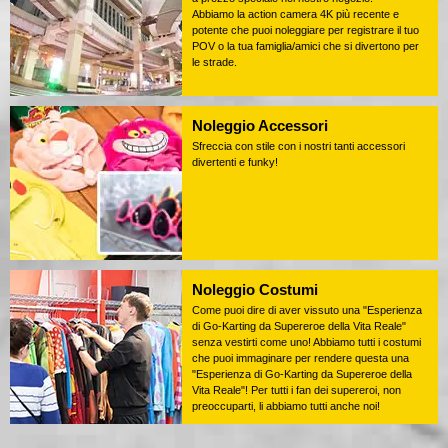
Abbiamo la action camera 4K più recente e
potente che puoi noleggiare per registrare il tuo
POV o la tua famiglia/amici che si divertono per
le strade.
Noleggio Accessori
Sfreccia con stile con i nostri tanti accessori
divertenti e funky!
Noleggio Costumi
Come puoi dire di aver vissuto una "Esperienza
di Go-Karting da Supereroe della Vita Reale"
senza vestirti come uno! Abbiamo tutti i costumi
che puoi immaginare per rendere questa una
"Esperienza di Go-Karting da Supereroe della
Vita Reale"! Per tutti i fan dei supereroi, non
preoccuparti, li abbiamo tutti anche noi!