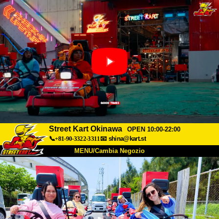
Street Kart Okinawa
OPEN 10:00-22:00
📞+81-90-3322-3311
📧
shina@kart.st
MENU/Cambia Negozio
INIZIO
Chi Siamo
Specifiche
Prezzo
Accesso
Recensioni
FAQ