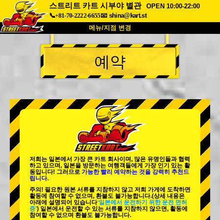
스트리트 카트 시부야 별관
OPEN 10:00-22:00
📞+81-70-2222-6655
📧
shina@kart.st
메뉴/지점 변경
최상단
예약
소개
사양
가격
접근성
고객 리뷰
자주 묻는 질문
회사 정보
예약
지점 변경
도쿄 시나가와 #1
도쿄 아키하바라#1
도쿄 아키하바라#2
도쿄 시부야
저희는 일본에서 가장 큰 카트 회사이며,
많은 유명인
들과 협력
도쿄 시부야 애넥스
도쿄 베이
하고 있으며, 일본을 방문하는 여행객들에게
가장 인기 있는 활
동
입니다! 그러므로
가능한 빨리 예약하는 것을 강력히 추천드
립니다.
도쿄 아사쿠사
오사카
주의! 필요한 원본 서류를 지참하지 않고 저희 가게에 도착하면
활동에 참여할 수 없으며, 환불도 불가능합니다.
(상세 내용은
오키나와
아래에 설명되어 있습니다
‘일본에서 운전하기 위한 운전 면허
증’
) 일본에서 운전할 수 있는 서류를 지참하지 않으면, 활동에
참여할 수 없으며 환불도 불가능합니다.