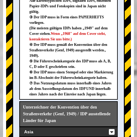
Alle kartentypischen IDPs, digitalen IDPs, einzelnen
Papier-IDPs und Fotokopien sind in Japan nicht
gültig.
③ Der IDP muss in Form eines PAPIERHEFTS
vorliegen.
(Die meisten gültigen IDPs haben „1949" auf dem
Cover stehen.
Wenn „1968" auf dem Cover steht,
kontaktieren Sie uns bitte.)
④ Der IDP muss gemäß der Konvention über den
Straßenverkehr (Genf, 1949) ausgestellt werden.,
1949).
⑤ Die Führerscheinkategorie des IDP muss als A, B,
C, D oder E geschrieben sein.
⑥ Der IDP muss einen Stempel oder eine Markierung
im B-Abschnitt der Führerscheinkategorie haben.
⑦ Das Nutzungsdatum muss innerhalb eines Jahres
ab dem Ausstellungsdatum des IDP UND innerhalb
eines Jahres nach der Einreise nach Japan liegen.
Unterzeichner der Konvention über den
Straßenverkehr (Genf, 1949) / IDP ausstellende
Länder für Japan
Asia