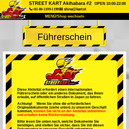
STREET KART Akihabara #2
OPEN 10:00-22:00
📞+81-80-1199-1199
📧
shina@kart.st
MENÜ/Shop wechseln
START
Führerschein
Über uns
Spezifikationen
Preise
Anfahrt
Bewertungen
FAQ
Unternehmen
Buchung
Shop wechseln
Tokio Shinagawa
Tokio Akihabara#1
Tokio Akihabara#2
Tokio Shibuya
Diese Aktivität erfordert einen internationalen
Führerschein oder ein anderes Dokument, das Ihnen
Tokio Shibuya Annex
Tokio Bucht
erlaubt, auf öffentlichen Straßen in Japan zu fahren.
Achtung! Wenn Sie ohne die erforderlichen
Tokio Asakusa
Osaka
Originaldokumente (siehe unten) zu unserem Geschäft
kommen,
können Sie nicht an der Aktivität teilnehmen
und
erhalten keine Rückerstattung
.
Okinawa
Bitte lesen Sie unten nach, welche Dokumente Sie
benötigen, und stellen Sie sicher, dass Sie mit diesen