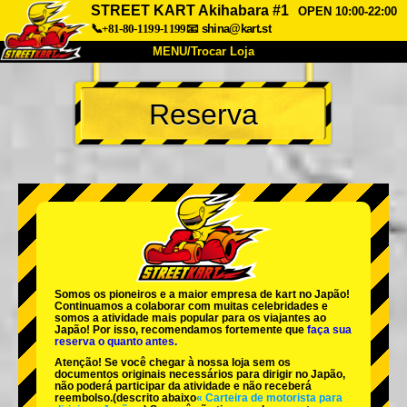
STREET KART Akihabara #1
OPEN 10:00-22:00
📞+81-80-1199-1199
📧
shina@kart.st
MENU/Trocar Loja
INÍCIO
Reserva
Sobre
Especificações
Preços
Acesso
Opiniões
FAQ
Empresa
Reserva
Trocar Loja
Tokyo Shinagawa
Tokyo Akihabara#1
Tokyo Akihabara#2
Tokyo Shibuya
Somos os
pioneiros
e a
maior empresa de kart
no Japão!
Tokyo Shibuya Annex
Tokyo Bay
Continuamos a colaborar com
muitas celebridades
e
somos a
atividade mais popular
para os viajantes ao
Japão! Por isso, recomendamos fortemente que
faça sua
Tokyo Asakusa
Osaka
reserva o quanto antes.
Atenção! Se você chegar à nossa loja sem os
Okinawa
documentos originais necessários para dirigir no Japão,
não poderá participar da atividade e não receberá
reembolso.
(descrito abaixo
« Carteira de motorista para