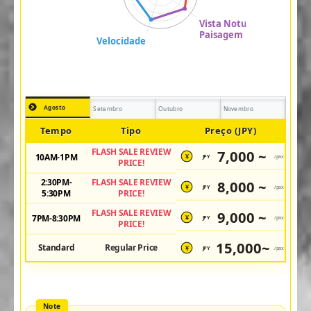
Agosto
Setembro
Outubro
Novembro
Tempo
Tipo
Preço (JPY)
FLASH SALE REVIEW
7,000 ~
10AM-1PM
JPY
/pax
¥
PRICE!
2:30PM-
FLASH SALE REVIEW
8,000 ~
JPY
/pax
¥
5:30PM
PRICE!
FLASH SALE REVIEW
9,000 ~
7PM-8:30PM
JPY
/pax
¥
PRICE!
15,000~
Standard
Regular Price
JPY
/pax
¥