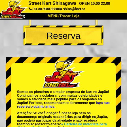
Street Kart Shinagawa
OPEN 10:00-22:00
📞+81-80-9988-9988
📧
shina@kart.st
MENU/Trocar Loja
INÍCIO
Reserva
Sobre
Especificações
Preços
Acesso
Opiniões
FAQ
Empresa
Reserva
Trocar Loja
Tokyo Shinagawa
Tokyo Akihabara#1
Tokyo Akihabara#2
Tokyo Shibuya
Somos os
pioneiros
e a
maior empresa de kart
no Japão!
Tokyo Shibuya Annex
Tokyo Bay
Continuamos a colaborar com
muitas celebridades
e
somos a
atividade mais popular
para os viajantes ao
Japão! Por isso, recomendamos fortemente que
faça sua
Tokyo Asakusa
Osaka
reserva o quanto antes.
Atenção! Se você chegar à nossa loja sem os
Okinawa
documentos originais necessários para dirigir no Japão,
não poderá participar da atividade e não receberá
reembolso.
(descrito abaixo
« Carteira de motorista para