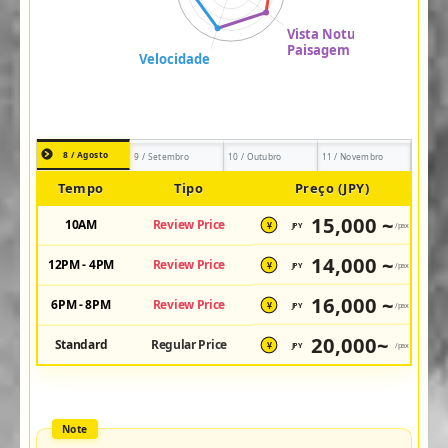
8 / Agosto
9 / Setembro
10 / Outubro
11 / Novembro
Tempo
Tipo
Preço (JPY)
15,000 ~
10AM
Review Price
JPY
/pax
¥
14,000 ~
12PM - 4PM
Review Price
JPY
/pax
¥
16,000 ~
6PM - 8PM
Review Price
JPY
/pax
¥
20,000~
Standard
Regular Price
JPY
/pax
¥