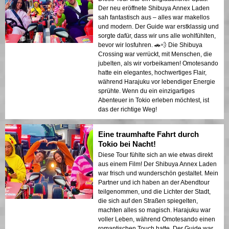
Der neu eröffnete Shibuya Annex Laden
sah fantastisch aus – alles war makellos
und modern. Der Guide war erstklassig und
sorgte dafür, dass wir uns alle wohlfühlten,
bevor wir losfuhren. 🚗💨 Die Shibuya
Crossing war verrückt, mit Menschen, die
jubelten, als wir vorbeikamen! Omotesando
hatte ein elegantes, hochwertiges Flair,
während Harajuku vor lebendiger Energie
sprühte. Wenn du ein einzigartiges
Abenteuer in Tokio erleben möchtest, ist
das der richtige Weg!
Eine traumhafte Fahrt durch
Tokio bei Nacht!
Diese Tour fühlte sich an wie etwas direkt
aus einem Film! Der Shibuya Annex Laden
war frisch und wunderschön gestaltet. Mein
Partner und ich haben an der Abendtour
teilgenommen, und die Lichter der Stadt,
die sich auf den Straßen spiegelten,
machten alles so magisch. Harajuku war
voller Leben, während Omotesando einen
romantischen Touch hatte. Der Guide war