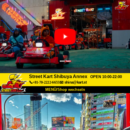
Street Kart Shibuya Annex
OPEN 10:00-22:00
📞+81-70-2222-6655
📧
shina@kart.st
MENÜ/Shop wechseln
START
Über uns
Spezifikationen
Preise
Anfahrt
Bewertungen
FAQ