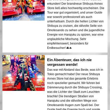
erkunden! Der brandneue Shibuya Annex
Store ließ alles hochwertig erscheinen. Die
Tour war gut organisiert, und unser Guide
war sowohl professionell als auch
unterhaltsam. Durch die hellen Lichter von
Shibuya zu cruisen, die stilvolle Seite von
Omotesando zu sehen und die jugendliche
Energie von Harajuku zu spüren, war eine
unglaubliche Mischung. Sehr
empfehlenswert, besonders für
Erstbesucher! 🚘🔥
Ein Abenteuer, das ich nie
vergessen werde!
Das war mit Abstand das Beste, was ich in
Tokio gemacht habe! Der neue Shibuya
Annex Store hat das gesamte Erlebnis
noch spezieller gemacht. Wir fuhren bei
Dämmerung durch die Shibuya Crossing,
was die Lichter der Stadt zum Leuchten
brachte! Die trendigen Straßen von
Harajuku und die stilvollen Wege von
Omotesando trugen zum Spaß bei. Der
Guide hielt die Energie hoch und sorgte