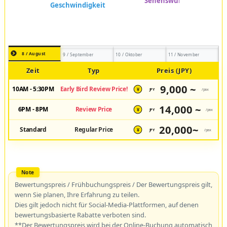
8 / August
9 / September
10 / Oktober
11 / November
Zeit
Typ
Preis (JPY)
9,000 ~
10AM - 5:30PM
Early Bird Review Price!
JPY
/pax
¥
14,000 ~
6PM - 8PM
Review Price
JPY
/pax
¥
20,000~
Standard
Regular Price
JPY
/pax
¥
Bewertungspreis / Frühbuchungspreis / Der Bewertungspreis gilt,
wenn Sie planen, Ihre Erfahrung zu teilen.
Dies gilt jedoch nicht für Social-Media-Plattformen, auf denen
bewertungsbasierte Rabatte verboten sind.
**Der Bewertungspreis wird bei der Online-Buchung automatisch