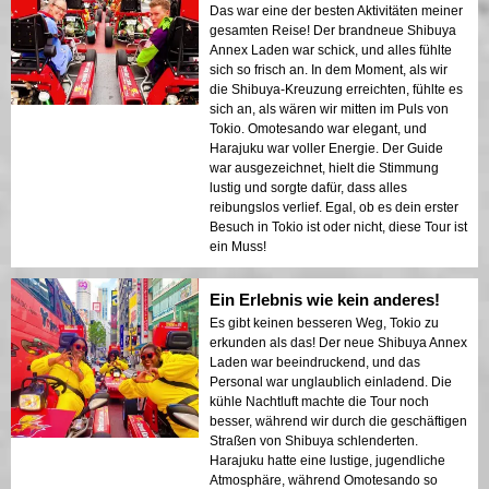
Das war eine der besten Aktivitäten meiner
gesamten Reise! Der brandneue Shibuya
Annex Laden war schick, und alles fühlte
sich so frisch an. In dem Moment, als wir
die Shibuya-Kreuzung erreichten, fühlte es
sich an, als wären wir mitten im Puls von
Tokio. Omotesando war elegant, und
Harajuku war voller Energie. Der Guide
war ausgezeichnet, hielt die Stimmung
lustig und sorgte dafür, dass alles
reibungslos verlief. Egal, ob es dein erster
Besuch in Tokio ist oder nicht, diese Tour ist
ein Muss!
Ein Erlebnis wie kein anderes!
Es gibt keinen besseren Weg, Tokio zu
erkunden als das! Der neue Shibuya Annex
Laden war beeindruckend, und das
Personal war unglaublich einladend. Die
kühle Nachtluft machte die Tour noch
besser, während wir durch die geschäftigen
Straßen von Shibuya schlenderten.
Harajuku hatte eine lustige, jugendliche
Atmosphäre, während Omotesando so