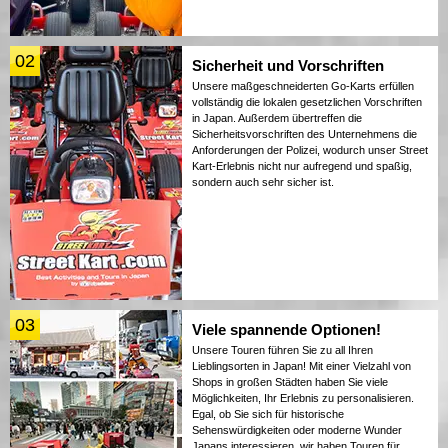
02
Sicherheit und Vorschriften
Unsere maßgeschneiderten Go-Karts erfüllen
vollständig die lokalen gesetzlichen Vorschriften
in Japan. Außerdem übertreffen die
Sicherheitsvorschriften des Unternehmens die
Anforderungen der Polizei, wodurch unser Street
Kart-Erlebnis nicht nur aufregend und spaßig,
sondern auch sehr sicher ist.
03
Viele spannende Optionen!
Unsere Touren führen Sie zu all Ihren
Lieblingsorten in Japan! Mit einer Vielzahl von
Shops in großen Städten haben Sie viele
Möglichkeiten, Ihr Erlebnis zu personalisieren.
Egal, ob Sie sich für historische
Sehenswürdigkeiten oder moderne Wunder
Japans interessieren, wir haben Touren für