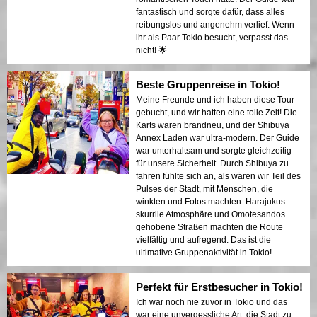
fantastisch und sorgte dafür, dass alles
reibungslos und angenehm verlief. Wenn
ihr als Paar Tokio besucht, verpasst das
nicht! 🌟
Beste Gruppenreise in Tokio!
Meine Freunde und ich haben diese Tour
gebucht, und wir hatten eine tolle Zeit! Die
Karts waren brandneu, und der Shibuya
Annex Laden war ultra-modern. Der Guide
war unterhaltsam und sorgte gleichzeitig
für unsere Sicherheit. Durch Shibuya zu
fahren fühlte sich an, als wären wir Teil des
Pulses der Stadt, mit Menschen, die
winkten und Fotos machten. Harajukus
skurrile Atmosphäre und Omotesandos
gehobene Straßen machten die Route
vielfältig und aufregend. Das ist die
ultimative Gruppenaktivität in Tokio!
Perfekt für Erstbesucher in Tokio!
Ich war noch nie zuvor in Tokio und das
war eine unvergessliche Art, die Stadt zu