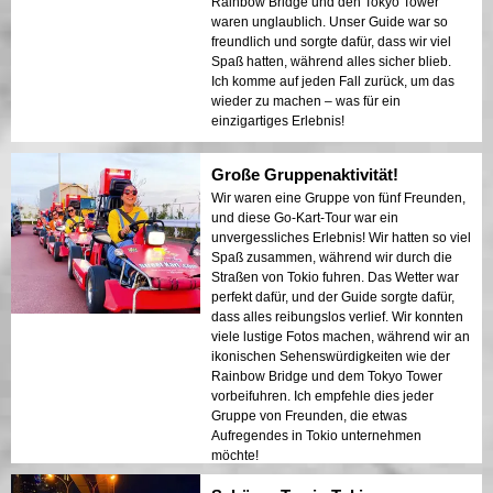
Rainbow Bridge und den Tokyo Tower
waren unglaublich. Unser Guide war so
freundlich und sorgte dafür, dass wir viel
Spaß hatten, während alles sicher blieb.
Ich komme auf jeden Fall zurück, um das
wieder zu machen – was für ein
einzigartiges Erlebnis!
Große Gruppenaktivität!
Wir waren eine Gruppe von fünf Freunden,
und diese Go-Kart-Tour war ein
unvergessliches Erlebnis! Wir hatten so viel
Spaß zusammen, während wir durch die
Straßen von Tokio fuhren. Das Wetter war
perfekt dafür, und der Guide sorgte dafür,
dass alles reibungslos verlief. Wir konnten
viele lustige Fotos machen, während wir an
ikonischen Sehenswürdigkeiten wie der
Rainbow Bridge und dem Tokyo Tower
vorbeifuhren. Ich empfehle dies jeder
Gruppe von Freunden, die etwas
Aufregendes in Tokio unternehmen
möchte!