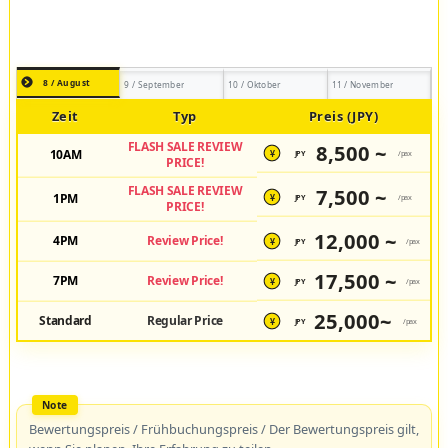
8 / August
9 / September
10 / Oktober
11 / November
Zeit
Typ
Preis (JPY)
FLASH SALE REVIEW
8,500 ~
10AM
JPY
/pax
¥
PRICE!
FLASH SALE REVIEW
7,500 ~
1PM
JPY
/pax
¥
PRICE!
12,000 ~
4PM
Review Price!
JPY
/pax
¥
17,500 ~
7PM
Review Price!
JPY
/pax
¥
25,000~
Standard
Regular Price
JPY
/pax
¥
Bewertungspreis / Frühbuchungspreis / Der Bewertungspreis gilt,