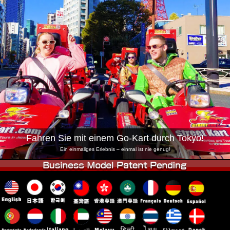
Unternehmen
Buchung
Shop wechseln
Tokio Shinagawa
Tokio Akihabara#1
Tokio Akihabara#2
Tokio Shibuya
Tokio Shibuya Annex
Tokio Bucht
Tokio Asakusa
Osaka
Okinawa
Fahren Sie mit einem Go-Kart durch Tokyo!
Ein einmaliges Erlebnis – einmal ist nie genug!