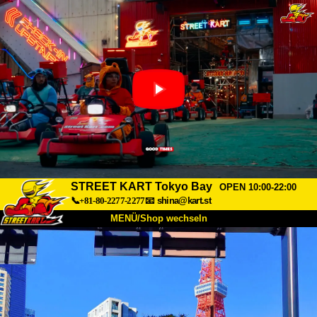
STREET KART Tokyo Bay
OPEN 10:00-22:00
📞+81-80-2277-2277
📧
shina@kart.st
MENÜ/Shop wechseln
START
Über uns
Spezifikationen
Preise
Anfahrt
Bewertungen
FAQ