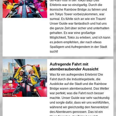
Go-Kart-Tour in der Tokyo Bay! Das
Erlebnis war so einzigartig. Durch die
ikonische Rainbow Bridge zu fahren und
am Tokyo Tower vorbeizukommen, war
surreal. Es fühlte sich an wie ein Traum!
Unser Guide war fantastisch und hat uns
die ganze Zeit über sicher und unterhalten
gehalten. Es war eine großartige
Möglichkeit, Tokio zu erleben, und ich kann
es jedem empfehlen, der nach etwas
Spaßigem und Aufregendem in der Stadt
sucht!
Aufregende Fahrt mit
atemberaubender Aussicht
Was für ein aufregendes Erlebnis! Die
Fahrt durch die Industriegebiete, die
Ausblicke auf die Stadt und die Rainbow
Bridge waren atemberaubend. Das Wetter
war perfekt, was die Fahrt noch besser
machte. Unser Guide war sehr sachkundig
und sorgte dafür, dass wir uns wohlfühlten,
während wir gleichzeitig den Nervenkitzel
des Abenteuers genossen. Das ist ein